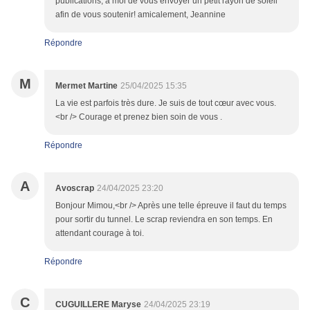
publications, à moi de vous envoyer un petit rayon de soleil
afin de vous soutenir! amicalement, Jeannine
Répondre
M
Mermet Martine
25/04/2025 15:35
La vie est parfois très dure. Je suis de tout cœur avec vous.
<br /> Courage et prenez bien soin de vous .
Répondre
A
Avoscrap
24/04/2025 23:20
Bonjour Mimou,<br /> Après une telle épreuve il faut du temps
pour sortir du tunnel. Le scrap reviendra en son temps. En
attendant courage à toi.
Répondre
C
CUGUILLERE Maryse
24/04/2025 23:19