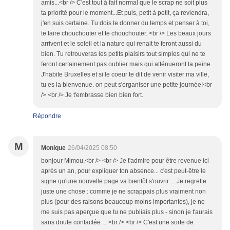
amis...<br /> C'est tout à fait normal que le scrap ne soit plus
ta priorité pour le moment...Et puis, petit à petit, ça reviendra,
j'en suis certaine. Tu dois te donner du temps et penser à toi,
te faire chouchouter et te chouchouter. <br /> Les beaux jours
arrivent et le soleil et la nature qui renait te feront aussi du
bien. Tu retrouveras les petits plaisirs tout simples qui ne te
feront certainement pas oublier mais qui atténueront ta peine.
J'habite Bruxelles et si le coeur te dit de venir visiter ma ville,
tu es la bienvenue. on peut s'organiser une petite journée!<br
/> <br /> Je t'embrasse bien bien fort.
Répondre
M
Monique
26/04/2025 08:50
bonjour Mimou,<br /> <br /> Je t'admire pour être revenue ici
après un an, pour expliquer ton absence... c'est peut-être le
signe qu'une nouvelle page va bientôt s'ouvrir ... Je regrette
juste une chose : comme je ne scrappais plus vraiment non
plus (pour des raisons beaucoup moins importantes), je ne
me suis pas aperçue que tu ne publiais plus - sinon je t'aurais
sans doute contactée ... <br /> <br /> C'est une sorte de