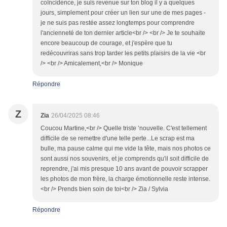
coïncidence, je suis revenue sur ton blog il y a quelques
jours, simplement pour créer un lien sur une de mes pages -
je ne suis pas restée assez longtemps pour comprendre
l'ancienneté de ton dernier article<br /> <br /> Je te souhaite
encore beaucoup de courage, et j'espère que tu
redécouvriras sans trop tarder les petits plaisirs de la vie <br
/> <br /> Amicalement,<br /> Monique
Répondre
Z
Zia
26/04/2025 08:46
Coucou Martine,<br /> Quelle triste ’nouvelle. C'est tellement
difficile de se remettre d'une telle perte...Le scrap est ma
bulle, ma pause calme qui me vide la tête, mais nos photos ce
sont aussi nos souvenirs, et je comprends qu'il soit difficile de
reprendre, j'ai mis presque 10 ans avant de pouvoir scrapper
les photos de mon frère, la charge émotionnelle reste intense.
<br /> Prends bien soin de toi<br /> Zia / Sylvia
Répondre