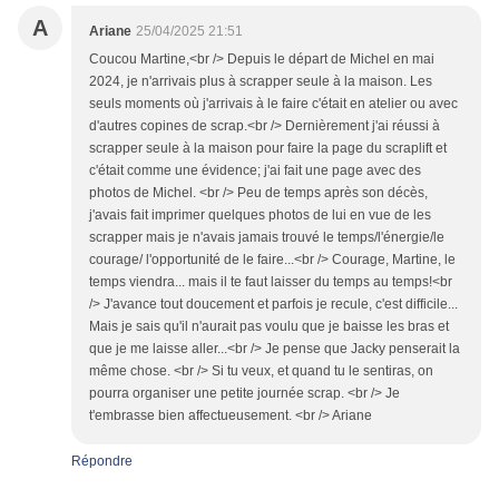
A
Ariane
25/04/2025 21:51
Coucou Martine,<br /> Depuis le départ de Michel en mai
2024, je n'arrivais plus à scrapper seule à la maison. Les
seuls moments où j'arrivais à le faire c'était en atelier ou avec
d'autres copines de scrap.<br /> Dernièrement j'ai réussi à
scrapper seule à la maison pour faire la page du scraplift et
c'était comme une évidence; j'ai fait une page avec des
photos de Michel. <br /> Peu de temps après son décès,
j'avais fait imprimer quelques photos de lui en vue de les
scrapper mais je n'avais jamais trouvé le temps/l'énergie/le
courage/ l'opportunité de le faire...<br /> Courage, Martine, le
temps viendra... mais il te faut laisser du temps au temps!<br
/> J'avance tout doucement et parfois je recule, c'est difficile...
Mais je sais qu'il n'aurait pas voulu que je baisse les bras et
que je me laisse aller...<br /> Je pense que Jacky penserait la
même chose. <br /> Si tu veux, et quand tu le sentiras, on
pourra organiser une petite journée scrap. <br /> Je
t'embrasse bien affectueusement. <br /> Ariane
Répondre