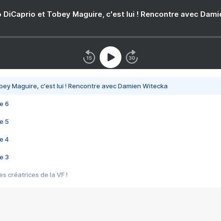
 DiCaprio et Tobey Maguire, c'est lui ! Rencontre avec Dam
bey Maguire, c'est lui ! Rencontre avec Damien Witecka
e 6
e 5
e 4
e 3
s créatrices de la VF !
e 2
e 1