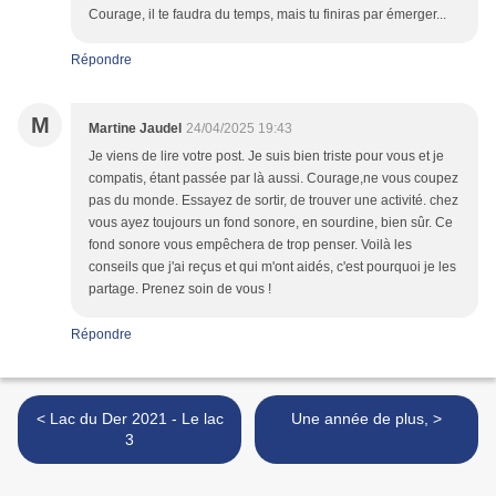
Courage, il te faudra du temps, mais tu finiras par émerger...
Répondre
M
Martine Jaudel
24/04/2025 19:43
Je viens de lire votre post. Je suis bien triste pour vous et je
compatis, étant passée par là aussi. Courage,ne vous coupez
pas du monde. Essayez de sortir, de trouver une activité. chez
vous ayez toujours un fond sonore, en sourdine, bien sûr. Ce
fond sonore vous empêchera de trop penser. Voilà les
conseils que j'ai reçus et qui m'ont aidés, c'est pourquoi je les
partage. Prenez soin de vous !
Répondre
< Lac du Der 2021 - Le lac
Une année de plus, >
3