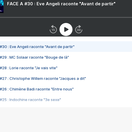
FACE A #30 : Eve Angeli raconte "Avant de partir"
#30 : Eve Angeli raconte "Avant de partir"
#29 : MC Solaar raconte "Bouge de là"
28 : Lorie raconte "Je vais vite"
#27 : Christophe Willem raconte "Jacques a dit"
#26 : Chimène Badi raconte "Entre nous"
#25 : Indochine raconte "3e sexe"
#24 : Zaho raconte "C'est chelou"
#23 : Patrick Bruel raconte "Au café des délices"
#22 : Kyo raconte "Le chemin"