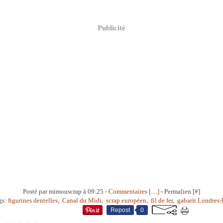
Publicité
Posté par mimouscrap à 09:25 -
Commentaires [
…
]
- Permalien [
#
]
gs:
figurines dentelles
,
Canal du Midi
,
scrap européen
,
fil de fer
,
gabarit Londres-
Repost
0