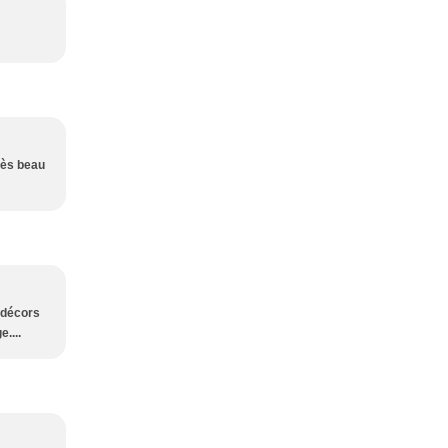
très beau
s décors
....