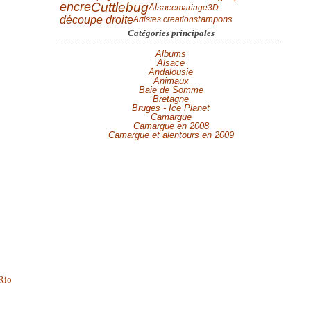
encre
Cuttlebug
Alsace
mariage
3D
découpe droite
tampons
Artistes creations
Catégories principales
Albums
Alsace
Andalousie
Animaux
Baie de Somme
Bretagne
Bruges - Ice Planet
Camargue
Camargue en 2008
Camargue et alentours en 2009
Rio