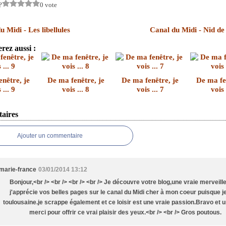
?
0 vote
 Midi - Les libellules
Canal du Midi - Nid de
rez aussi :
nêtre, je
De ma fenêtre, je
De ma fenêtre, je
De ma fe
 ... 9
vois ... 8
vois ... 7
vois 
aires
Ajouter un commentaire
marie-france
03/01/2014 13:12
Bonjour,<br /> <br /> <br /> <br /> Je découvre votre blog,une vraie merveille 
j'apprécie vos belles pages sur le canal du Midi cher à mon coeur puisque j
toulousaine.je scrappe également et ce loisir est une vraie passion.Bravo et 
merci pour offrir ce vrai plaisir des yeux.<br /> <br /> Gros poutous.