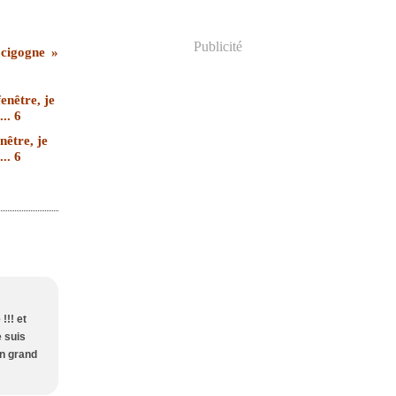
Publicité
 cigogne
nêtre, je
... 6
!!! et
e suis
un grand