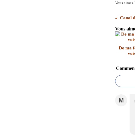
Vous aimez 
Canal du
Vous aime
De ma fe
vois
Comment
M