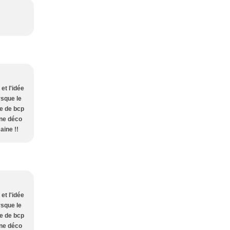
et l'idée
rsque le
me de bcp
une déco
aine !!
et l'idée
rsque le
me de bcp
une déco