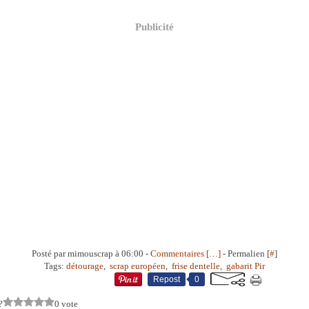
Publicité
Posté par mimouscrap à 06:00 -
Commentaires [
…
]
- Permalien [
#
]
Tags:
détourage
,
scrap européen
,
frise dentelle
,
gabarit Pir
Repost
0
?
0 vote