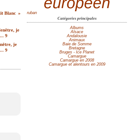
européen
ruban
tit Blanc
Catégories principales
Albums
Alsace
Andalousie
Animaux
Baie de Somme
nêtre, je
Bretagne
... 9
Bruges - Ice Planet
Camargue
Camargue en 2008
Camargue et alentours en 2009