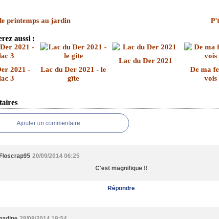
de printemps au jardin
P'
rez aussi :
Lac du Der 2021
er 2021 -
Lac du Der 2021 - le
De ma fe
lac 3
gîte
vois 
aires
Ajouter un commentaire
Floscrap95
20/09/2014 06:25
C'est magnifique !!
Répondre
nadine
28/08/2014 19:54