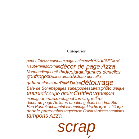
Catégories
Hérault
Gard
Alsace
peel-off
oiseaux
page animée
SF
décor de page Azza
Haut-Rhin
Morbihan
dies
Normandie
jardin
figurines dentelles
gabarit Pir
gaufrage
panorama
frise dentelle
3D
SNC
détourage
Pairi Daiza
gabarit classique
Baie de Somme
photo unique
pages superposées
Etretat
encre
Cuttlebug
découpe droite
tampons
fleur
Camargue
animaux
bretagne
mariage
décor de page Art'istes création
gabarit Londres-Rio
Pan Pastel
Portiragnes-Plage
mini album
raphia
neige
double page
embossage
cercle Fiskars
Artistes creations
tampons Azza
scrap