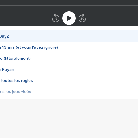
 DayZ
 a 13 ans (et vous l'avez ignoré)
e (littéralement)
im Rayan
 toutes les règles
s les jeux vidéo
us choquant de Rockstar ? - Le scandale BULLY
e plus moche de Steam
du RÊVE tourne au CAUCHEMAR
pendant 8 heures