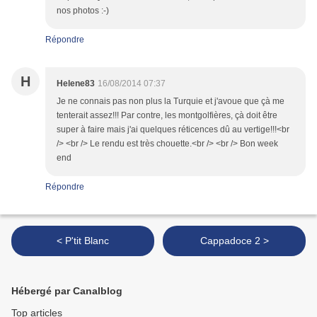
nos photos :-)
Répondre
H
Helene83
16/08/2014 07:37
Je ne connais pas non plus la Turquie et j'avoue que çà me
tenterait assez!!! Par contre, les montgolfières, çà doit être
super à faire mais j'ai quelques réticences dû au vertige!!!<br
/> <br /> Le rendu est très chouette.<br /> <br /> Bon week
end
Répondre
< P'tit Blanc
Cappadoce 2 >
Hébergé par Canalblog
Top articles