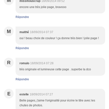
M
missmouscrap
18/09/2014 09:52
encore une très jolie page, bravooo
Répondre
M
maithé
18/09/2014 07:37
oui ! beau choix de couleur ! ça donne très bien ! jolie page !
Répondre
R
romalo
18/09/2014 07:28
très originale et lumineuse cette page . superbe la dco
Répondre
E
estelle
18/09/2014 07:27
Belle pages, j'aime l'originalité pour écrire le titre avec les
chutes de photos.