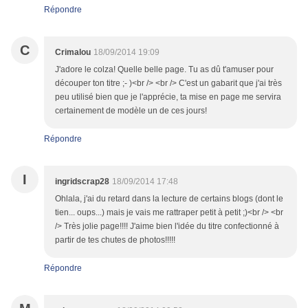
Répondre
C
Crimalou
18/09/2014 19:09
J'adore le colza! Quelle belle page. Tu as dû t'amuser pour
découper ton titre ;- )<br /> <br /> C'est un gabarit que j'ai très
peu utilisé bien que je l'apprécie, ta mise en page me servira
certainement de modèle un de ces jours!
Répondre
I
ingridscrap28
18/09/2014 17:48
Ohlala, j'ai du retard dans la lecture de certains blogs (dont le
tien... oups...) mais je vais me rattraper petit à petit ;)<br /> <br
/> Très jolie page!!!! J'aime bien l'idée du titre confectionné à
partir de tes chutes de photos!!!!!
Répondre