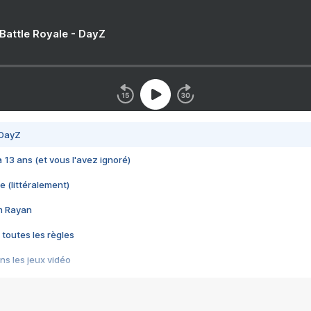
 Battle Royale - DayZ
 DayZ
 a 13 ans (et vous l'avez ignoré)
e (littéralement)
im Rayan
 toutes les règles
s les jeux vidéo
us choquant de Rockstar ? - Le scandale BULLY
e plus moche de Steam