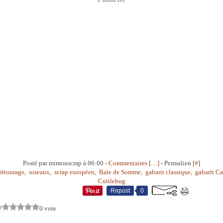
Posté par mimouscrap à 06:00 -
Commentaires [
…
]
- Permalien [
#
]
détourage
,
oiseaux
,
scrap européen
,
Baie de Somme
,
gabarit classique
,
gabarit Ca
Cuttlebug
Repost
0
?
0 vote