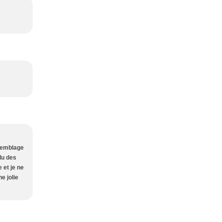
ssemblage
du des
 et je ne
e jolie