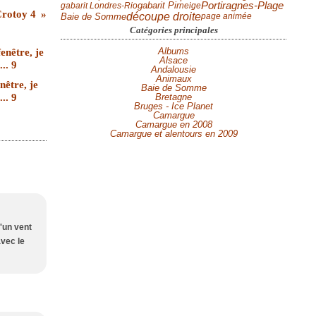
Portiragnes-Plage
gabarit Londres-Rio
gabarit Pir
neige
Crotoy 4
découpe droite
Baie de Somme
page animée
Catégories principales
Albums
Alsace
Andalousie
Animaux
nêtre, je
Baie de Somme
... 9
Bretagne
Bruges - Ice Planet
Camargue
Camargue en 2008
Camargue et alentours en 2009
'un vent
avec le