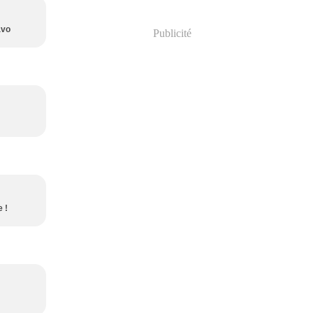
avo
Publicité
 !