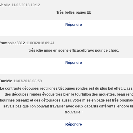
Vanille
11/03/2018 10:12
Très belles pages 👍🏽
Répondre
framboise3312
11/03/2018 09:41
trés jolie mise en scene efficace!bravo pour ce choix.
Répondre
Danièle
11/03/2018 08:59
Le contraste découpes rectilignes/découpes rondes est du plus bel effet. L'a
des découpes rondes évoque très bien le tourbillon des mouettes, beau ren
figurines oiseaux et des détourages aussi. Votre mise en page est très originale
savais pas que l'on pouvait travailler avec deux gabarits différents, encore un
trouvaille !
Répondre