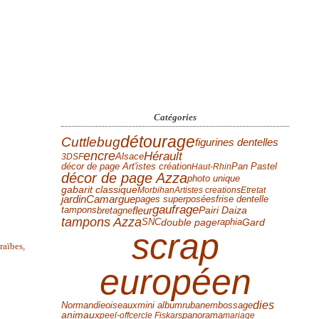
Catégories
détourage
Cuttlebug
figurines dentelles
encre
Hérault
Alsace
3D
SF
Pan Pastel
décor de page Art'istes création
Haut-Rhin
décor de page Azza
photo unique
gabarit classique
Morbihan
Artistes creations
Etretat
jardin
Camargue
frise dentelle
pages superposées
gaufrage
fleur
tampons
Pairi Daiza
bretagne
tampons Azza
Gard
double page
SNC
raphia
scrap
raïbes
,
européen
dies
Normandie
mini album
ruban
oiseaux
embossage
panorama
animaux
peel-off
cercle Fiskars
mariage