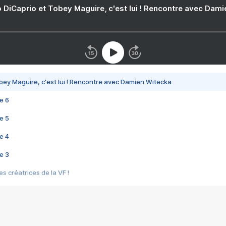
 DiCaprio et Tobey Maguire, c'est lui ! Rencontre avec Dam
bey Maguire, c'est lui ! Rencontre avec Damien Witecka
e 6
e 5
e 4
e 3
s créatrices de la VF !
e 2
e 1