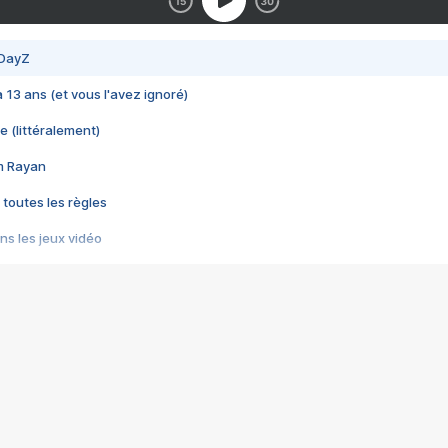
 DayZ
 a 13 ans (et vous l'avez ignoré)
e (littéralement)
im Rayan
 toutes les règles
s les jeux vidéo
us choquant de Rockstar ? - Le scandale BULLY
e plus moche de Steam
du RÊVE tourne au CAUCHEMAR
pendant 8 heures
it… à tort