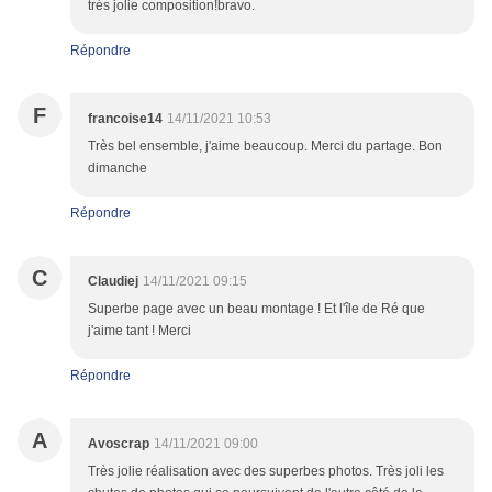
trés jolie composition!bravo.
Répondre
F
francoise14
14/11/2021 10:53
Très bel ensemble, j'aime beaucoup. Merci du partage. Bon
dimanche
Répondre
C
Claudiej
14/11/2021 09:15
Superbe page avec un beau montage ! Et l'île de Ré que
j'aime tant ! Merci
Répondre
A
Avoscrap
14/11/2021 09:00
Très jolie réalisation avec des superbes photos. Très joli les