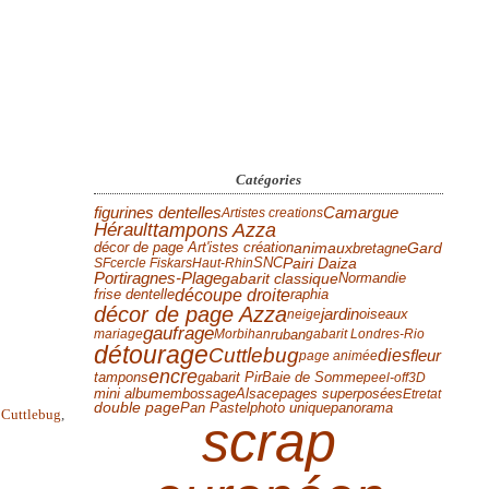
Catégories
figurines dentelles
Camargue
Artistes creations
Hérault
tampons Azza
Gard
animaux
bretagne
décor de page Art'istes création
Pairi Daiza
SF
cercle Fiskars
Haut-Rhin
SNC
Portiragnes-Plage
Normandie
gabarit classique
découpe droite
frise dentelle
raphia
décor de page Azza
jardin
neige
oiseaux
gaufrage
ruban
mariage
Morbihan
gabarit Londres-Rio
détourage
Cuttlebug
dies
fleur
page animée
encre
tampons
Baie de Somme
gabarit Pir
peel-off
3D
mini album
Alsace
embossage
pages superposées
Etretat
Pan Pastel
panorama
double page
photo unique
,
Cuttlebug
,
scrap