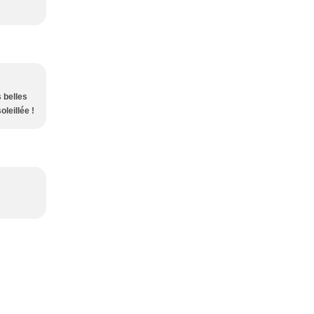
s belles
leillée !