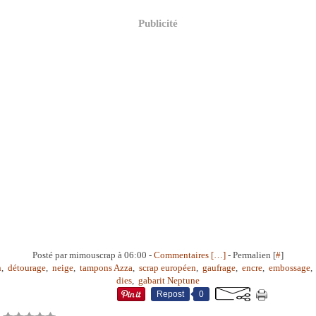
Publicité
Posté par mimouscrap à 06:00 -
Commentaires [
…
]
- Permalien [
#
]
n
,
détourage
,
neige
,
tampons Azza
,
scrap européen
,
gaufrage
,
encre
,
embossage
dies
,
gabarit Neptune
Repost
0