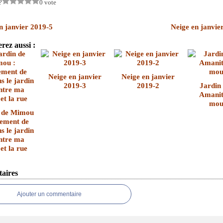
?
0 vote
n janvier 2019-5
Neige en janvie
rez aussi :
Neige en janvier
Neige en janvier
2019-3
2019-2
Jardin
Amanit
mou
n de Mimou
ement de
s le jardin
entre ma
et la rue
aires
Ajouter un commentaire