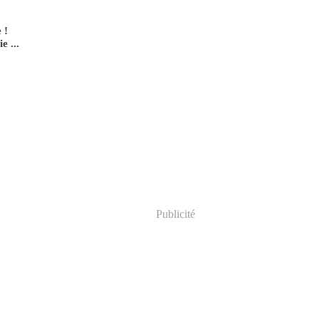
 !
e ...
Publicité