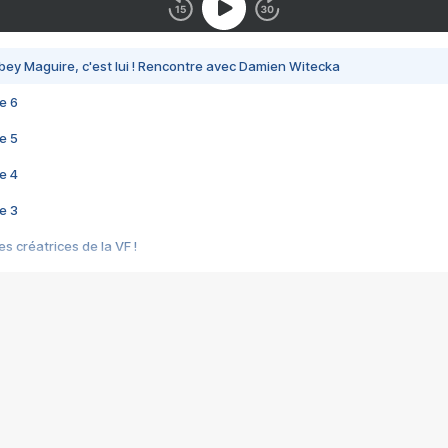
bey Maguire, c'est lui ! Rencontre avec Damien Witecka
e 6
e 5
e 4
e 3
s créatrices de la VF !
e 2
e 1
e Mektoub My Love arrive enfin ! Rencontre avec Shaïn Boumedine et Sal
i : après Toni en famille
elle réalise le bouleversant Dites lui que je l'aime