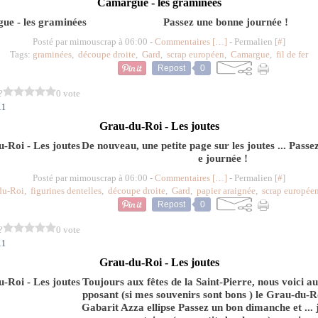
Camargue - les graminées
Passez une bonne journée !
Posté par mimouscrap à 06:00 -
Commentaires [
…
]
- Permalien [
#
]
Tags:
graminées
,
découpe droite
,
Gard
,
scrap européen
,
Camargue
,
fil de fer
Repost
0
?
0 vote
11
Grau-du-Roi - Les joutes
De nouveau, une petite page sur les joutes ... Pass
e journée !
Posté par mimouscrap à 06:00 -
Commentaires [
…
]
- Permalien [
#
]
du-Roi
,
figurines dentelles
,
découpe droite
,
Gard
,
papier araignée
,
scrap europée
Repost
0
?
0 vote
11
Grau-du-Roi - Les joutes
Toujours aux fêtes de la Saint-Pierre, nous voici au
pposant (si mes souvenirs sont bons ) le Grau-du-Ro
Gabarit Azza ellipse Passez un bon dimanche et ... 