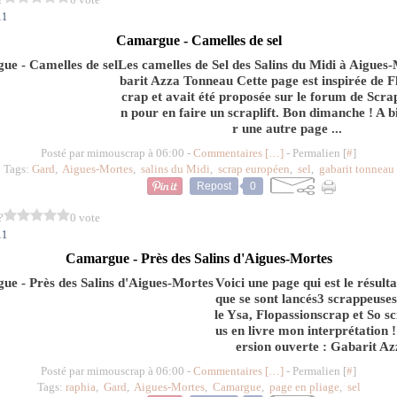
11
Camargue - Camelles de sel
Les camelles de Sel des Salins du Midi à Aigues
barit Azza Tonneau Cette page est inspirée de F
crap et avait été proposée sur le forum de Scr
n pour en faire un scraplift. Bon dimanche ! A b
r une autre page ...
Posté par mimouscrap à 06:00 -
Commentaires [
…
]
- Permalien [
#
]
Tags:
Gard
,
Aigues-Mortes
,
salins du Midi
,
scrap européen
,
sel
,
gabarit tonneau
Repost
0
?
0 vote
11
Camargue - Près des Salins d'Aigues-Mortes
Voici une page qui est le résulta
que se sont lancés3 scrappeuse
le Ysa, Flopassionscrap et So s
us en livre mon interprétation !
ersion ouverte : Gabarit Az
Posté par mimouscrap à 06:00 -
Commentaires [
…
]
- Permalien [
#
]
Tags:
raphia
,
Gard
,
Aigues-Mortes
,
Camargue
,
page en pliage
,
sel