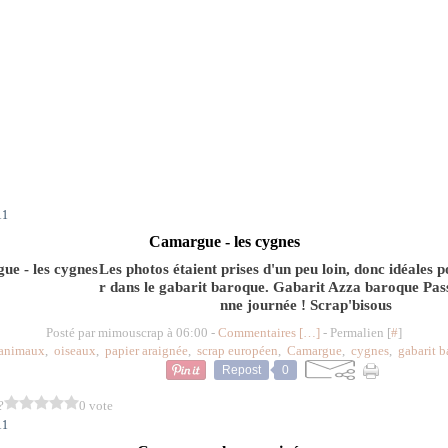
11
Camargue - les cygnes
Les photos étaient prises d'un peu loin, donc idéales 
r dans le gabarit baroque. Gabarit Azza baroque Pas
nne journée ! Scrap'bisous
Posté par mimouscrap à 06:00 -
Commentaires [
…
]
- Permalien [
#
]
animaux
,
oiseaux
,
papier araignée
,
scrap européen
,
Camargue
,
cygnes
,
gabarit 
Repost
0
?
0 vote
11