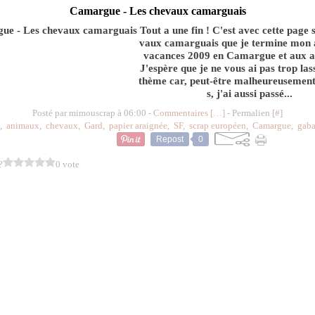
Camargue - Les chevaux camarguais
Tout a une fin ! C'est avec cette page 
vaux camarguais que je termine mon 
vacances 2009 en Camargue et aux a
J'espère que je ne vous ai pas trop las
thème car, peut-être malheureusemen
s, j'ai aussi passé...
Posté par mimouscrap à 06:00 -
Commentaires [
…
]
- Permalien [
#
]
,
animaux
,
chevaux
,
Gard
,
papier araignée
,
SF
,
scrap européen
,
Camargue
,
gaba
Repost
0
?
0 vote