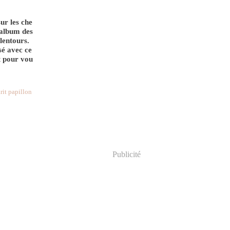
sur les che
album des
lentours.
sé avec ce
t pour vou
rit papillon
Publicité