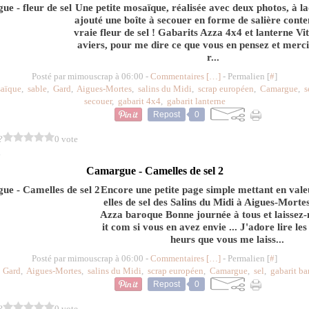
Une petite mosaïque, réalisée avec deux photos, à laq
ajouté une boîte à secouer en forme de salière conte
vraie fleur de sel ! Gabarits Azza 4x4 et lanterne Vit
aviers, pour me dire ce que vous en pensez et merci
r...
Posté par mimouscrap à 06:00 -
Commentaires [
…
]
- Permalien [
#
]
aïque
,
sable
,
Gard
,
Aigues-Mortes
,
salins du Midi
,
scrap européen
,
Camargue
,
s
secouer
,
gabarit 4x4
,
gabarit lanterne
Repost
0
?
0 vote
1
Camargue - Camelles de sel 2
Encore une petite page simple mettant en vale
elles de sel des Salins du Midi à Aigues-Morte
Azza baroque Bonne journée à tous et laissez-
it com si vous en avez envie ... J'adore lire les
heurs que vous me laiss...
Posté par mimouscrap à 06:00 -
Commentaires [
…
]
- Permalien [
#
]
:
Gard
,
Aigues-Mortes
,
salins du Midi
,
scrap européen
,
Camargue
,
sel
,
gabarit b
Repost
0
?
0 vote