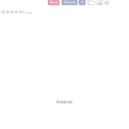
Repost
0
?
0 vote
Publicité