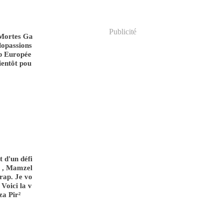
Publicité
-Mortes Ga
lopassions
ap Europée
ientôt pou
t d'un défi
s , Mamzel
crap. Je vo
 Voici la v
za Pir²