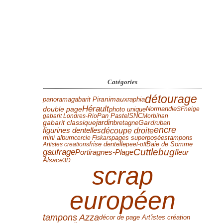
Catégories
détourage
panorama
animaux
gabarit Pir
raphia
Hérault
Normandie
double page
photo unique
SF
neige
Pan Pastel
gabarit Londres-Rio
SNC
Morbihan
jardin
Gard
gabarit classique
bretagne
ruban
encre
découpe droite
figurines dentelles
tampons
mini album
cercle Fiskars
pages superposées
frise dentelle
Baie de Somme
Artistes creations
peel-off
Cuttlebug
gaufrage
fleur
Portiragnes-Plage
Alsace
3D
scrap
européen
tampons Azza
décor de page Art'istes création