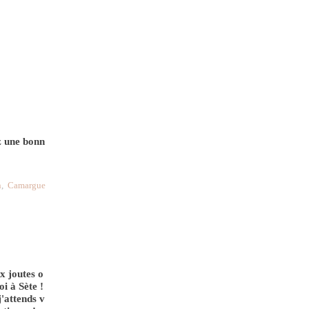
ez une bonn
n
,
Camargue
x joutes o
i à Sète !
j'attends v