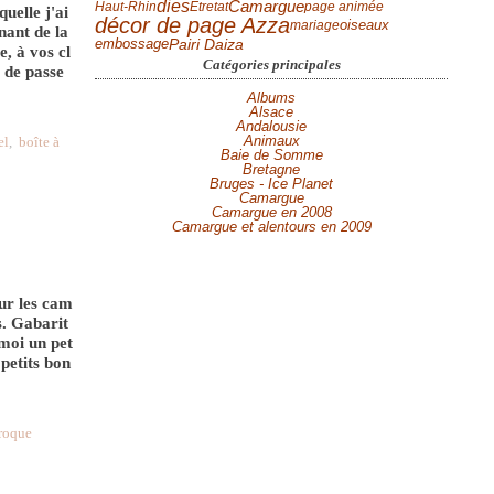
dies
Camargue
Haut-Rhin
Etretat
page animée
uelle j'ai
décor de page Azza
mariage
oiseaux
nant de la
Pairi Daiza
embossage
e, à vos cl
Catégories principales
 de passe
Albums
Alsace
Andalousie
Animaux
el
,
boîte à
Baie de Somme
Bretagne
Bruges - Ice Planet
Camargue
Camargue en 2008
Camargue et alentours en 2009
ur les cam
s. Gabarit
moi un pet
 petits bon
aroque