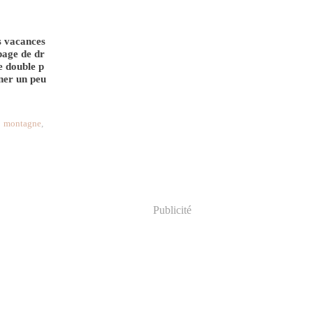
s vacances
page de dr
e double p
ner un peu
,
montagne
,
Publicité