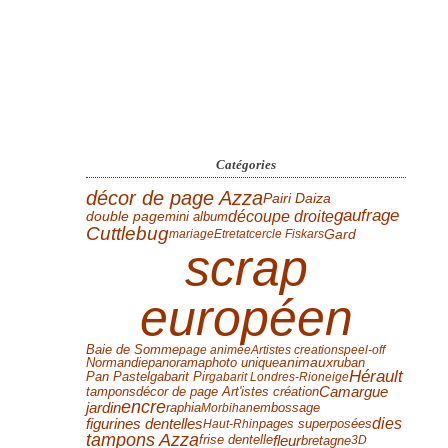
Catégories
décor de page Azza
Pairi Daiza
gaufrage
découpe droite
double page
mini album
Cuttlebug
Gard
mariage
Etretat
cercle Fiskars
scrap
européen
Baie de Somme
page animée
Artistes creations
peel-off
Normandie
panorama
photo unique
animaux
ruban
Hérault
Pan Pastel
gabarit Pir
gabarit Londres-Rio
neige
tampons
Camargue
décor de page Art'istes création
encre
jardin
raphia
Morbihan
embossage
dies
figurines dentelles
Haut-Rhin
pages superposées
tampons Azza
fleur
frise dentelle
bretagne
3D