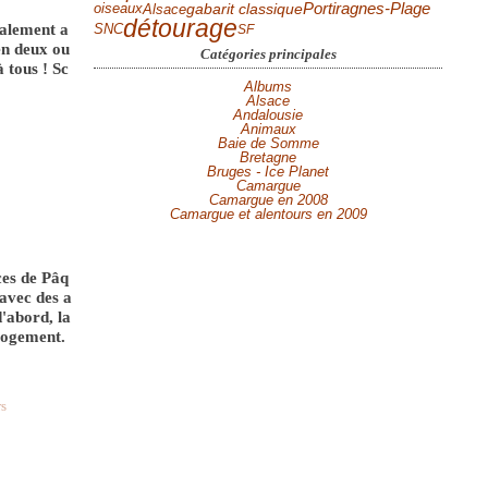
Portiragnes-Plage
Alsace
gabarit classique
oiseaux
détourage
alement a
SNC
SF
en deux ou
Catégories principales
 tous ! Sc
Albums
Alsace
Andalousie
Animaux
Baie de Somme
Bretagne
Bruges - Ice Planet
Camargue
Camargue en 2008
Camargue et alentours en 2009
ces de Pâq
 avec des a
d'abord, la
 logement.
rs