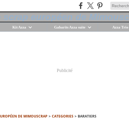
Kit Azza
Gabarits Azza suite
Azza Trio
Publicité
 EUROPÉEN DE MIMOUSCRAP
>
CATEGORIES
>
BARATIERS