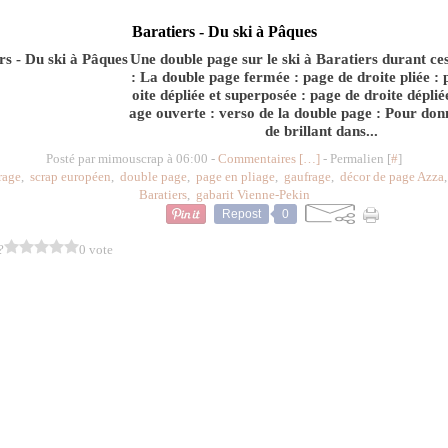
Baratiers - Du ski à Pâques
Une double page sur le ski à Baratiers durant ce
: La double page fermée : page de droite pliée : 
oite dépliée et superposée : page de droite déplié
age ouverte : verso de la double page : Pour don
de brillant dans...
Posté par mimouscrap à 06:00 -
Commentaires [
…
]
- Permalien [
#
]
rage
,
scrap européen
,
double page
,
page en pliage
,
gaufrage
,
décor de page Azza
Baratiers
,
gabarit Vienne-Pekin
Repost
0
?
0 vote