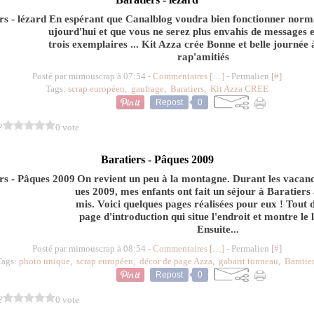
En espérant que Canalblog voudra bien fonctionner norm
ujourd'hui et que vous ne serez plus envahis de messages 
trois exemplaires ... Kit Azza crée Bonne et belle journée à
rap'amitiés
Posté par mimouscrap à 07:54 -
Commentaires [
…
]
- Permalien [
#
]
Tags:
scrap européen
,
gaufrage
,
Baratiers
,
Kit Azza CREE
Repost
0
?
0 vote
Baratiers - Pâques 2009
On revient un peu à la montagne. Durant les vacan
ues 2009, mes enfants ont fait un séjour à Baratiers
mis. Voici quelques pages réalisées pour eux ! Tout 
page d'introduction qui situe l'endroit et montre le
Ensuite...
Posté par mimouscrap à 08:54 -
Commentaires [
…
]
- Permalien [
#
]
Tags:
photo unique
,
scrap européen
,
décor de page Azza
,
gabarit tonneau
,
Baratie
Repost
0
?
0 vote