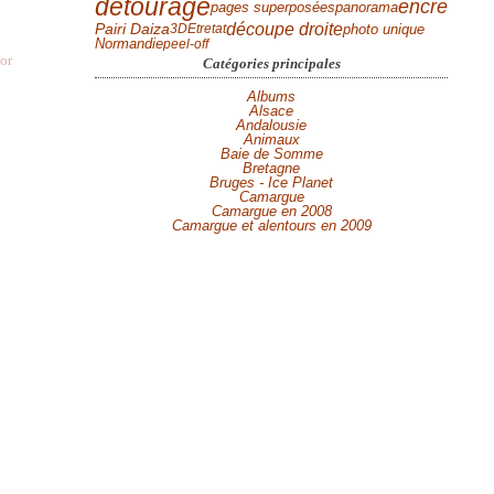
détourage
encre
panorama
pages superposées
découpe droite
Pairi Daiza
photo unique
3D
Etretat
Normandie
peel-off
or
Catégories principales
Albums
Alsace
Andalousie
Animaux
Baie de Somme
Bretagne
Bruges - Ice Planet
Camargue
Camargue en 2008
Camargue et alentours en 2009