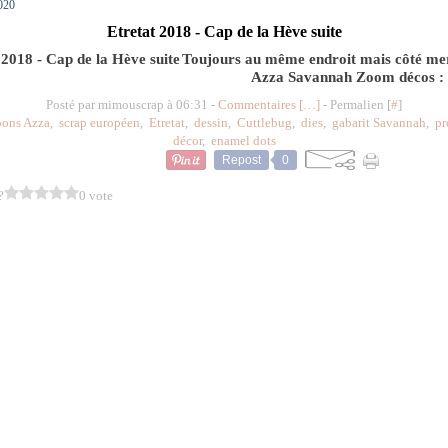
020
Etretat 2018 - Cap de la Hève suite
Toujours au même endroit mais côté me
Azza Savannah Zoom décos :
Posté par mimouscrap à 06:31 -
Commentaires [
…
]
- Permalien [
#
]
ons Azza
,
scrap européen
,
Etretat
,
dessin
,
Cuttlebug
,
dies
,
gabarit Savannah
,
pr
décor
,
enamel dots
Repost
0
?
0 vote