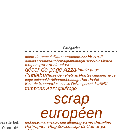
Catégories
Hérault
ruban
décor de page Art'istes création
bretagne
Alsace
gabarit Londres-Rio
mariage
Haut-Rhin
tampons
gabarit classique
décor de page Azza
double page
Cuttlebug
frise dentelle
Gard
Artistes creations
neige
Pan Pastel
page animée
Morbihan
embossage
dies
Baie de Somme
cercle Fiskars
gabarit Pir
SNC
tampons Azza
gaufrage
scrap
européen
ers le bef
fleur
figurines dentelles
animaux
mini album
raphia
Portiragnes-Plage
jardin
Camargue
SF
oiseaux
ton Zoom dé