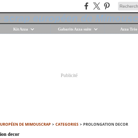
Kit Azza
Gabarits Azza suite
Azza Trio
Publicité
 EUROPÉEN DE MIMOUSCRAP
>
CATEGORIES
>
PROLONGATION DECOR
ion decor