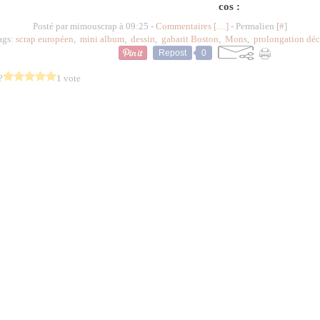
cos :
Posté par mimouscrap à 09:25 -
Commentaires [
…
]
- Permalien [
#
]
ags:
scrap européen
,
mini album
,
dessin
,
gabarit Boston
,
Mons
,
prolongation déc
Repost
0
?
1 vote