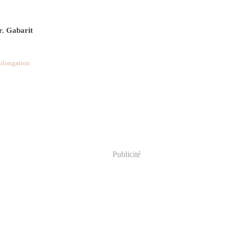
r. Gabarit
olongation
Publicité