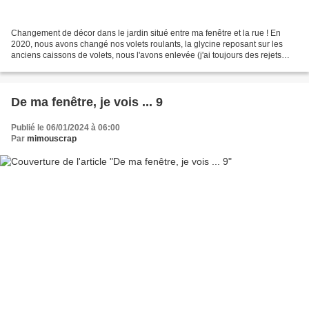
Changement de décor dans le jardin situé entre ma fenêtre et la rue ! En
2020, nous avons changé nos volets roulants, la glycine reposant sur les
anciens caissons de volets, nous l'avons enlevée (j'ai toujours des rejets
mais c'est une autre histoire)....
De ma fenêtre, je vois ... 9
Publié le 06/01/2024 à 06:00
Par
mimouscrap