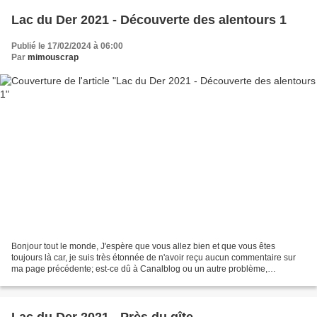
Lac du Der 2021 - Découverte des alentours 1
Publié le 17/02/2024 à 06:00
Par
mimouscrap
Bonjour tout le monde, J'espère que vous allez bien et que vous êtes
toujours là car, je suis très étonnée de n'avoir reçu aucun commentaire sur
ma page précédente; est-ce dû à Canalblog ou un autre problème,
j'aimerais le savoir car je crois que c'est...