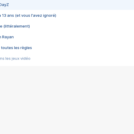
 DayZ
 a 13 ans (et vous l'avez ignoré)
e (littéralement)
im Rayan
 toutes les règles
s les jeux vidéo
us choquant de Rockstar ? - Le scandale BULLY
e plus moche de Steam
du RÊVE tourne au CAUCHEMAR
pendant 8 heures
it… à tort
umiliés par un jeu vidéo
ire - Final Fantasy 8